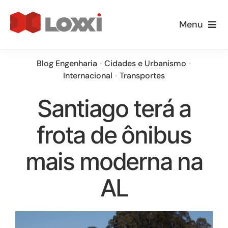
Ir
para
Menu
o
Empresa
conteúdo
Blog Engenharia
•
Cidades e Urbanismo
•
Internacional
•
Transportes
Especialidades
Santiago terá a
Loxxi Educa
frota de ônibus
Informativos
mais moderna na
Blog
AL