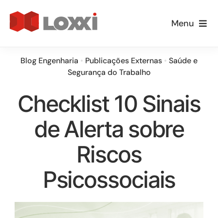
Ir
para
Menu
o
Empresa
conteúdo
Blog Engenharia
•
Publicações Externas
•
Saúde e
Segurança do Trabalho
Especialidades
Checklist 10 Sinais
Loxxi Educa
de Alerta sobre
Informativos
Riscos
Blog
Psicossociais