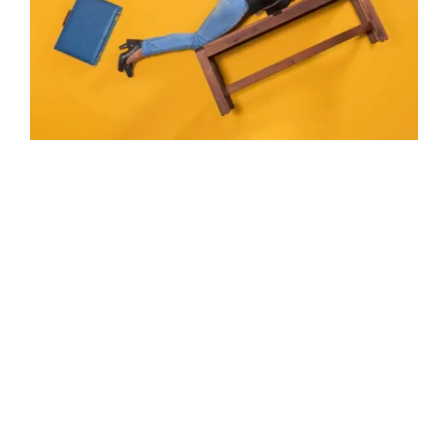
Quedas no trabalho em altura
geram indenizações
junho 23, 2024
4 min
Acidentes por quedas no trabalho em
altura geram indenizações elevadas no
Brasil. Trabalho em altura tem...