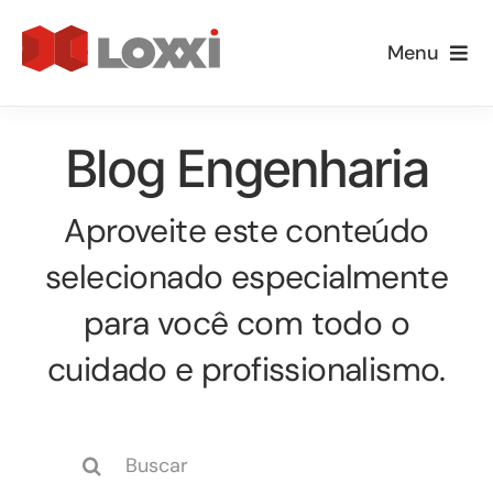
Ir
para
Menu
o
Empresa
conteúdo
Blog Engenharia
Especialidades
Aproveite este conteúdo
Loxxi Educa
selecionado especialmente
Informativos
para você com todo o
cuidado e profissionalismo.
Blog
Buscar
resultados