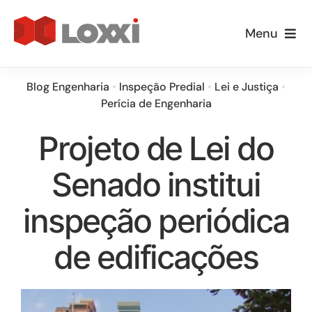
Ir
para
Menu
o
Empresa
conteúdo
Blog Engenharia
•
Inspeção Predial
•
Lei e Justiça
•
Perícia de Engenharia
Especialidades
Projeto de Lei do
Loxxi Educa
Senado institui
Informativos
inspeção periódica
Blog
de edificações