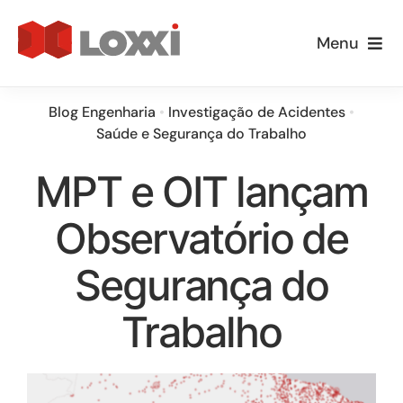
Ir
para
Menu
o
Empresa
conteúdo
Blog Engenharia
•
Investigação de Acidentes
•
Saúde e Segurança do Trabalho
Especialidades
MPT e OIT lançam
Loxxi Educa
Observatório de
Informativos
Segurança do
Blog
Trabalho