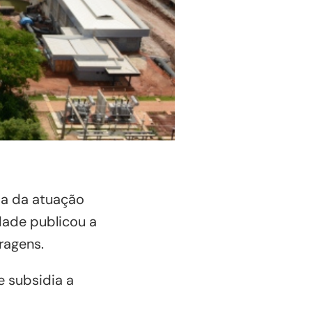
sa da atuação
idade publicou a
ragens.
e subsidia a