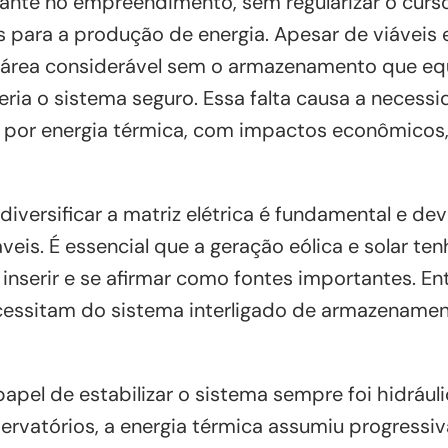
tante no empreendimento, sem regularizar o curs
s para a produção de energia. Apesar de viávei
, área considerável sem o armazenamento que equ
ria o sistema seguro. Essa falta causa a necess
or energia térmica, com impactos econômicos, 
iversificar a matriz elétrica é fundamental e de
veis. É essencial que a geração eólica e solar te
 inserir e se afirmar como fontes importantes. En
ecessitam do sistema interligado de armazenamen
apel de estabilizar o sistema sempre foi hidrául
servatórios, a energia térmica assumiu progress