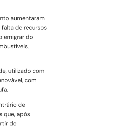
mento aumentaram
 falta de recursos
do emigrar do
mbustíveis,
de, utilizado com
renovável, com
fa.
ntrário de
s que, após
tir de