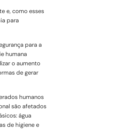
te e, como esses
ia para
segurança para a
cie humana
ilizar o aumento
ormas de gerar
omerados humanos
onal são afetados
ásicos: água
as de higiene e