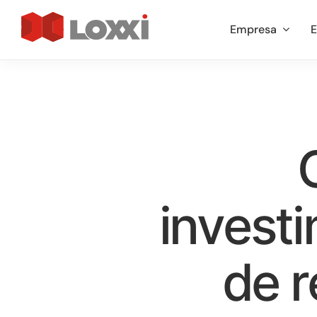
Ir
Empresa
E
para
o
conteúdo
invest
de 