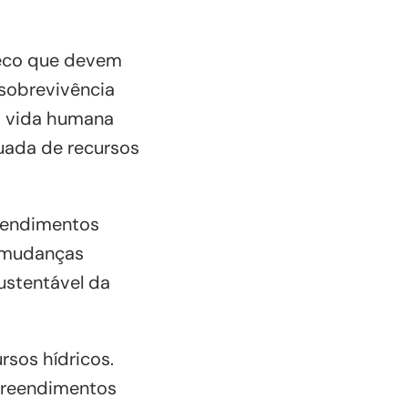
seco que devem
 sobrevivência
à vida humana
uada de recursos
reendimentos
e mudanças
ustentável da
rsos hídricos.
preendimentos