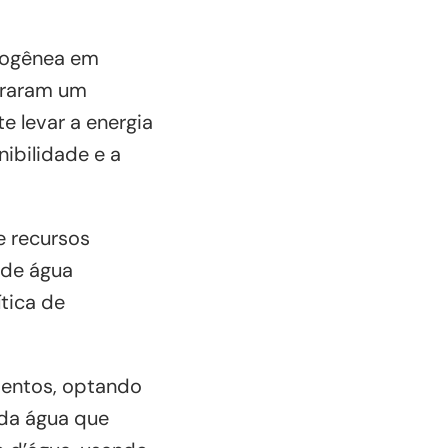
erogênea em
geraram um
te levar a energia
ibilidade e a
e recursos
 de água
ítica de
mentos, optando
 da água que