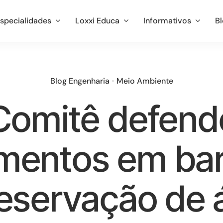
specialidades
Loxxi Educa
Informativos
B
Blog Engenharia
•
Meio Ambiente
Comitê defend
imentos em ba
reservação de 