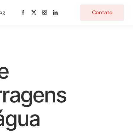
Contato
log
e
rragens
água