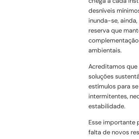
chega a cada ins
desníveis mínimo
inunda-se, ainda
reserva que mante
complementação p
ambientais.
Acreditamos que d
soluções sustentá
estímulos para se
intermitentes, n
estabilidade.
Esse importante p
falta de novos re