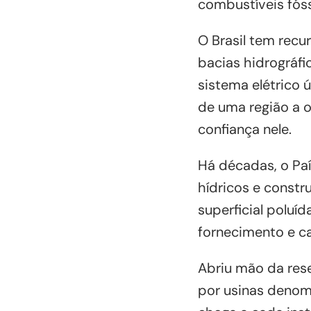
combustíveis fóss
O Brasil tem rec
bacias hidrográfi
sistema elétrico ú
de uma região a o
confiança nele.
Há décadas, o Pa
hídricos e constr
superficial poluí
fornecimento e c
Abriu mão da res
por usinas denom