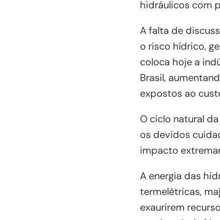
hidráulicos com p
A falta de discu
o risco hídrico, 
coloca hoje a ind
Brasil, aumentan
expostos ao cust
O ciclo natural d
os devidos cuidad
impacto extremam
A energia das hid
termelétricas, ma
exaurirem recurso