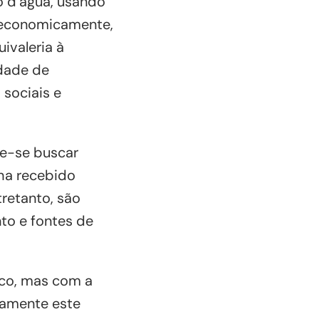
o d’água, usando
s economicamente,
ivaleria à
idade de
sociais e
ve-se buscar
nha recebido
tretanto, são
to e fontes de
ico, mas com a
ivamente este