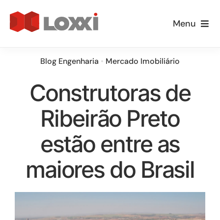
Ir
para
Menu
o
Empresa
conteúdo
Blog Engenharia
•
Mercado Imobiliário
Especialidades
Construtoras de
Loxxi Educa
Ribeirão Preto
estão entre as
Informativos
maiores do Brasil
Blog