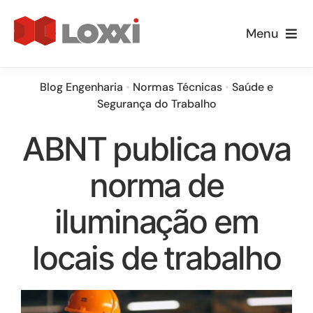
Ir
para
Menu
o
Empresa
conteúdo
Blog Engenharia
•
Normas Técnicas
•
Saúde e
Segurança do Trabalho
Especialidades
ABNT publica nova
Loxxi Educa
norma de
Informativos
iluminação em
Blog
locais de trabalho