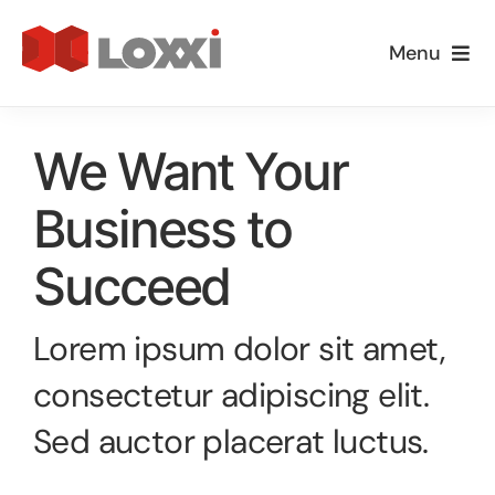
Ir
para
Menu
o
Empresa
conteúdo
We Want Your
Especialidades
Business to
Loxxi Educa
Succeed
Informativos
Lorem ipsum dolor sit amet,
Blog
consectetur adipiscing elit.
Sed auctor placerat luctus.