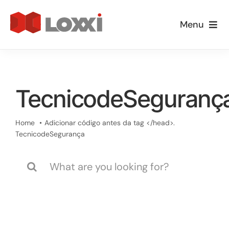
Ir
para
Menu
o
Empresa
conteúdo
Especialidades
TecnicodeSeguranç
Loxxi Educa
Home
Adicionar código antes da tag </head>.
TecnicodeSegurança
Informativos
Buscar
resultados
Blog
para: